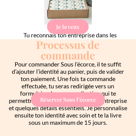
Je la veux
Tu reconnais ton entreprise dans les
Processus de
valeurs transmises par Sous l’écorce
? Alors n’attend plus, fais la briller.
commande
Pour commander Sous l’écorce, il te suffit
d’ajouter l’identité au panier, puis de valider
ton paiement. Une fois ta commande
effectuée, tu seras redirigée vers un
formulaire de personnalisation qui te
Réserver Sous l'écorce
permettra de m’indiquer ton nom d’entreprise
et quelques détails essentiels. Je personnalise
ensuite ton identité avec soin et te la livre
sous un maximum de 15 jours.