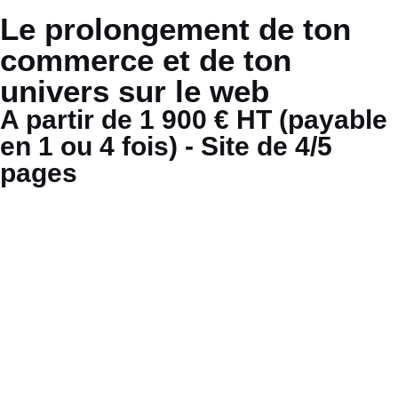
Site e-commerce
Le prolongement de ton
commerce et de ton
univers sur le web
A partir de 1 900 € HT (payable
en 1 ou 4 fois) - Site de 4/5
pages
Création d’un site e-commerce dans le
prolongement de
ton identité visuelle
,
reflétant ta marque
,
tes valeurs
et
tes produits
. L’objectif étant de créer un
site performant
,
tant au niveau du visuel que de l’expérience utilisateur.
Vends tes produits à tout moment
, atteignant des clients
potentiels
partout dans le monde
et offre à tes clients une
navigation fluide et intuitive
, facilitant leurs achats.