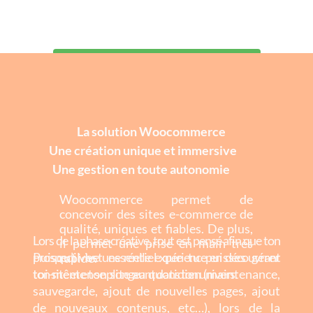
Tu repartiras avec un site
réalisé sur mesure
, en totale
cohérence
avec
ta marque
,
ton identité
,
tes valeurs
et
conforme aux tendances de ton secteur
.
Je réserve mon projet
La solution Woocommerce
Une création unique et immersive
Une gestion en toute autonomie
Woocommerce permet de
concevoir des sites e-commerce de
qualité, uniques et fiables. De plus,
Lors de la phase créative, tout est pensé afin que ton
il permet une prise en main très
prospect vive une réelle expérience en découvrant
Puisqu’il est essentiel que tu puisses gérer
rapide.
ton site et en se plongeant dans ton univers.
toi-même ton site au quotidien (maintenance,
sauvegarde, ajout de nouvelles pages, ajout
de nouveaux contenus, etc…), lors de la