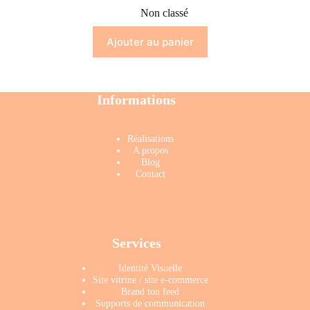
Non classé
Ajouter au panier
Informations
Réalisations
A propos
Blog
Contact
Services
Identité Visuelle
Site vitrine
/
site e-commerce
Brand ton feed
Supports de communication